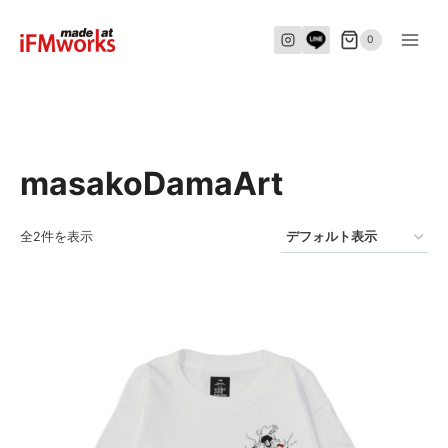
内
容
0
を
ス
キ
ッ
masakoDamaArt
プ
全2件を表示