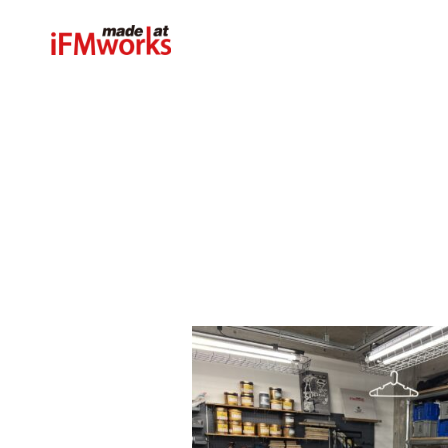
内
容
を
ス
キ
ッ
プ