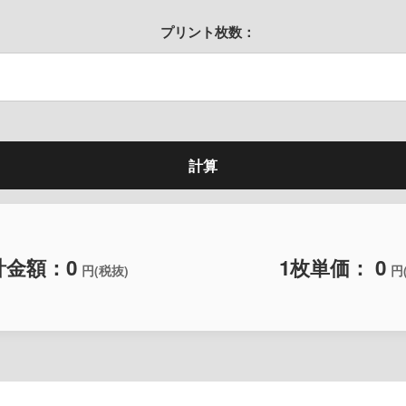
プリント枚数：
計算
計金額：
0
1枚単価：
0
円(税抜)
円